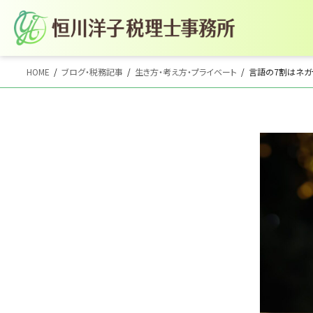
コ
ナ
HOME
ブログ・税務記事
生き方・考え方・プライベート
言語の7割はネガ
ン
ビ
テ
ゲ
ン
ー
ツ
シ
へ
ョ
ス
ン
キ
に
ッ
移
プ
動