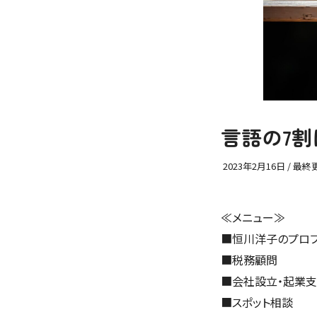
言語の7
2023年2月16日
/ 最終
≪メニュー≫
■
恒川洋子のプロ
■
税務顧問
■
会社設立・起業
■
スポット相談