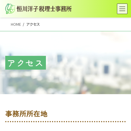
コ
ナ
ン
ビ
テ
ゲ
HOME
アクセス
ン
ー
ツ
シ
へ
ョ
ス
ン
アクセス
キ
に
ッ
移
プ
動
事務所所在地