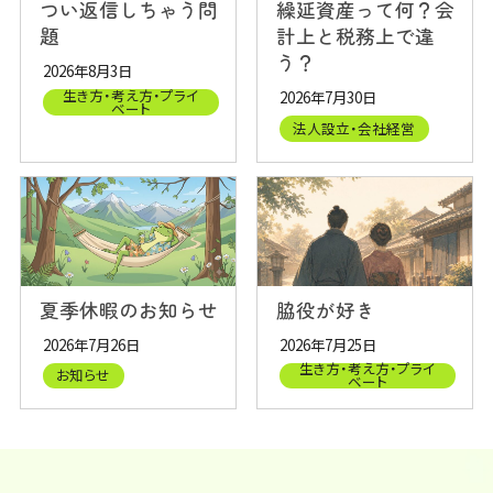
つい返信しちゃう問
繰延資産って何？会
題
計上と税務上で違
う？
2026年8月3日
生き方・考え方・プライ
2026年7月30日
ベート
法人設立・会社経営
夏季休暇のお知らせ
脇役が好き
2026年7月26日
2026年7月25日
生き方・考え方・プライ
お知らせ
ベート