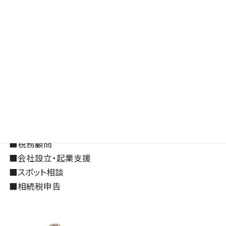
ボイ...
2023年10月11日
2023年10月18日
≪メニュー≫
■
恒川洋子のプロフィール
■
税務顧問
■
会社設立・起業支援
■
スポット相談
■
相続税申告