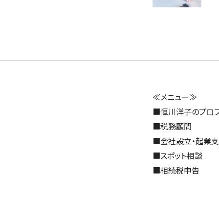
≪メニュー≫
■
恒川洋子のプロ
■
税務顧問
■
会社設立・起業
■
スポット相談
■
相続税申告