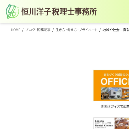
コ
ナ
HOME
ブログ・税務記事
生き方・考え方・プライベート
地域や社会に貢
ン
ビ
テ
ゲ
ン
ー
ツ
シ
へ
ョ
ス
ン
キ
に
ッ
移
プ
動