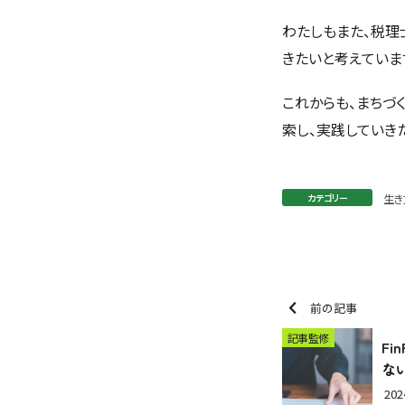
わたしもまた、税理
きたいと考えていま
これからも、まちづ
索し、実践していきた
カテゴリー
生き
chevron_left
前の記事
記事監修
Fi
ない
20