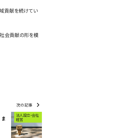
地域貢献を続けてい
の社会貢献の形を模
chevron_right
次の記事
法人設立・会社
りま
経営