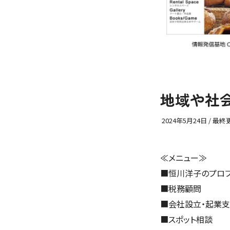
地域や社
2024年5月24日
/ 最終
≪メニュー≫
■
恒川洋子のプロ
■
税務顧問
■
会社設立・起業
■
スポット相談