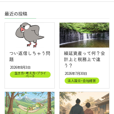
最近の投稿
つい返信しちゃう問
繰延資産って何？会
題
計上と税務上で違
う？
2026年8月3日
生き方・考え方・プライ
2026年7月30日
ベート
法人設立・会社経営