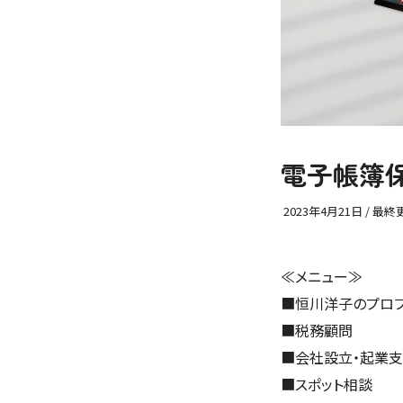
電子帳簿
2023年4月21日
/ 最終
≪メニュー≫
■
恒川洋子のプロ
■
税務顧問
■
会社設立・起業
■
スポット相談