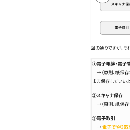
図の通りですが、そ
①
電子帳簿・電子
→（原則、紙保存
まま保存していいよ
②
スキャナ保存
→（原則、紙保存
③
電子取引
→
電子でやり取