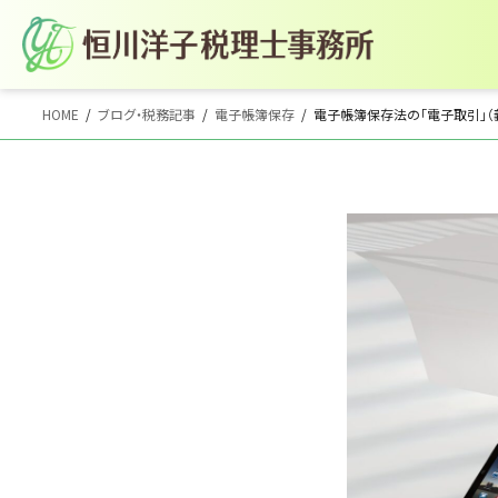
コ
ナ
HOME
ブログ・税務記事
電子帳簿保存
電子帳簿保存法の「電子取引」（
ン
ビ
テ
ゲ
ン
ー
ツ
シ
へ
ョ
ス
ン
キ
に
ッ
移
プ
動