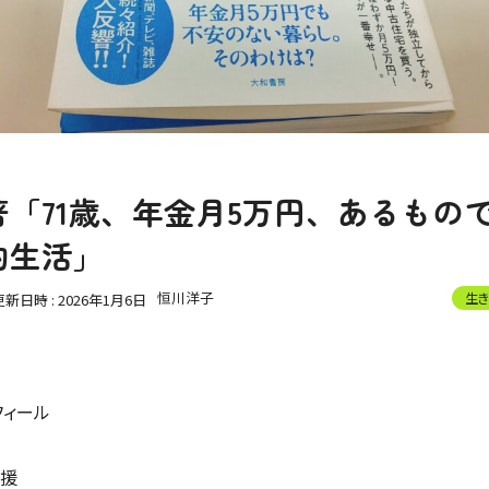
「71歳、年金月5万円、あるもの
約生活」
恒川洋子
生き
更新日時 :
2026年1月6日
フィール
支援