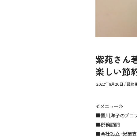
紫苑さん著
楽しい節
2022年8月26日
/ 最終
≪メニュー≫
■
恒川洋子のプロ
■
税務顧問
■
会社設立・起業