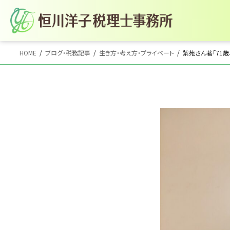
コ
ナ
HOME
ブログ・税務記事
生き方・考え方・プライベート
紫苑さん著「71
ン
ビ
テ
ゲ
ン
ー
ツ
シ
へ
ョ
ス
ン
キ
に
ッ
移
プ
動