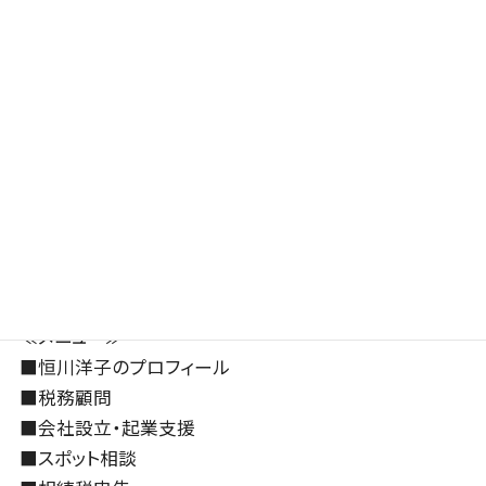
chevron_left
chevron_right
前の記事
次の記事
平日プライベートな
レスポンスは7時間
用事で動けるのは独
以内？
立最...
2023年9月29日
2023年9月26日
≪メニュー≫
■
恒川洋子のプロフィール
■
税務顧問
■
会社設立・起業支援
■
スポット相談