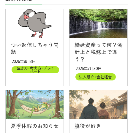
つい返信しちゃう問
繰延資産って何？会
題
計上と税務上で違
う？
2026年8月3日
生き方・考え方・プライ
2026年7月30日
ベート
法人設立・会社経営
夏季休暇のお知らせ
脇役が好き