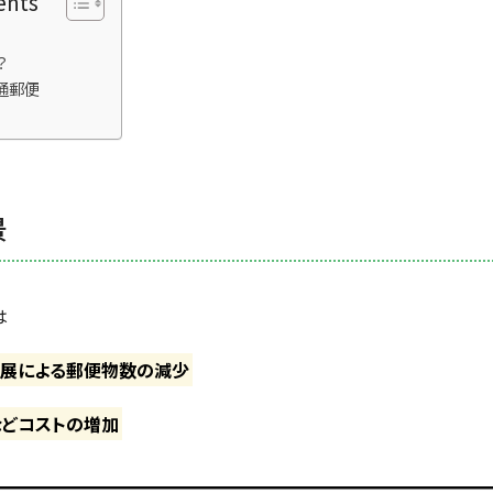
ents
？
通郵便
景
は
発展による郵便物数の減少
などコストの増加