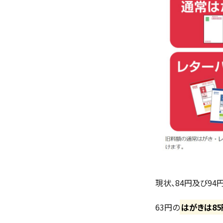
現状、84円及び94
63円の
はがきは85