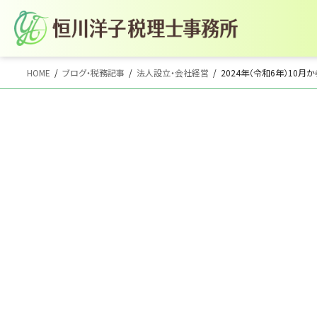
コ
ナ
HOME
ブログ・税務記事
法人設立・会社経営
2024年（令和6年）10
ン
ビ
テ
ゲ
ン
ー
ツ
シ
へ
ョ
ス
ン
キ
に
ッ
移
プ
動