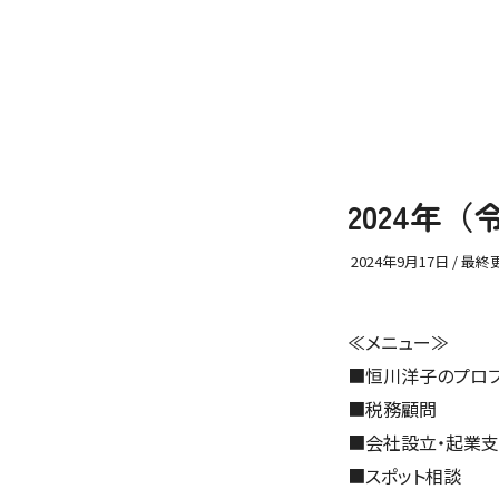
2024年
2024年9月17日
/ 最終
≪メニュー≫
■
恒川洋子のプロ
■
税務顧問
■
会社設立・起業
■
スポット相談