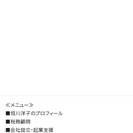
chevron_left
chevron_right
前の記事
次の記事
倒産防止共済、月払
ホットヨガ、太るの
いから年払いに切り
巻
替え...
2025年11月21日
2025年11月6日
≪メニュー≫
■
恒川洋子のプロフィール
■
税務顧問
■
会社設立・起業支援