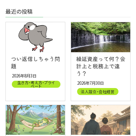
最近の投稿
つい返信しちゃう問
繰延資産って何？会
題
計上と税務上で違
う？
2026年8月3日
生き方・考え方・プライ
2026年7月30日
ベート
法人設立・会社経営