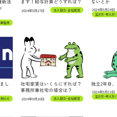
護新法
ます！給与計算どうすれば？
ないとか
わ
2024年5月24日
法人設立・会社経営
2024年5月27日
生き方・考え方・
記事監修
しまし
社宅家賃はいくらにすれば？
独立2年目
事務所兼社宅の場合は？
2024年5月13日
生き方・考え方・
お知らせ
法人設立・会社経営
2024年5月20日