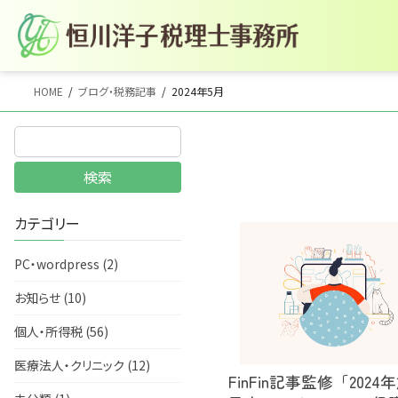
コ
ナ
HOME
ブログ・税務記事
2024年5月
ン
ビ
テ
ゲ
ン
ー
検索
ツ
シ
へ
ョ
カテゴリー
ス
ン
キ
に
PC・wordpress (2)
ッ
移
お知らせ (10)
プ
動
個人・所得税 (56)
医療法人・クリニック (12)
FinFin記事監修「2024