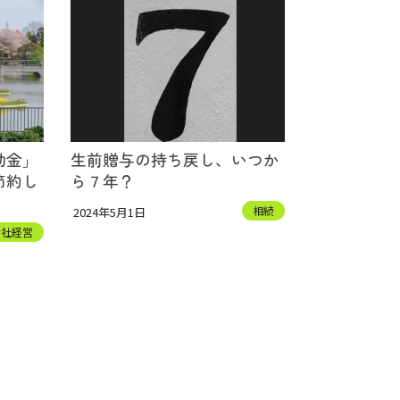
助金」
生前贈与の持ち戻し、いつか
節約し
ら７年？
相続
2024年5月1日
会社経営