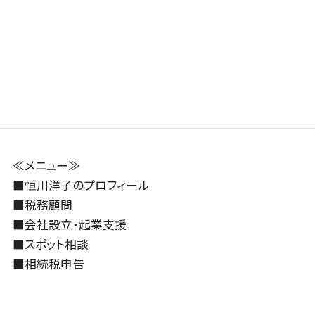
い
2024年9月24日
2024年9月30日
≪メニュー≫
■
恒川洋子のプロフィール
■
税務顧問
■
会社設立・起業支援
■
スポット相談
■
相続税申告