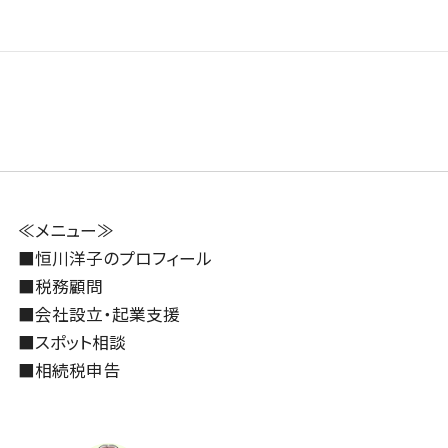
人親方の労災保険...
う？法人で買う？
2024年8月20日
2024年8月23日
≪メニュー≫
■
恒川洋子のプロフィール
■
税務顧問
■
会社設立・起業支援
■
スポット相談
■
相続税申告