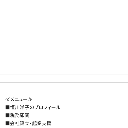
chevron_left
chevron_right
前の記事
次の記事
予定納税の減額申請
税理士になって1
のやり方
年、独立して1年
2024年3月21日
2024年4月1日
≪メニュー≫
■
恒川洋子のプロフィール
■
税務顧問
■
会社設立・起業支援