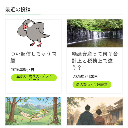
最近の投稿
つい返信しちゃう問
繰延資産って何？会
題
計上と税務上で違
う？
2026年8月3日
生き方・考え方・プライ
2026年7月30日
ベート
法人設立・会社経営