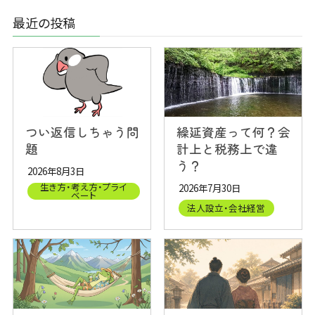
最近の投稿
つい返信しちゃう問
繰延資産って何？会
題
計上と税務上で違
う？
2026年8月3日
生き方・考え方・プライ
2026年7月30日
ベート
法人設立・会社経営