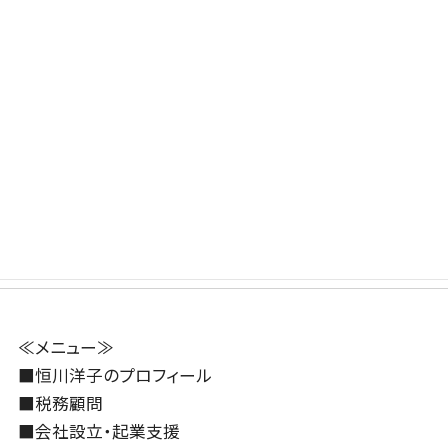
chevron_left
chevron_right
前の記事
次の記事
青色申告の承認申請
確定申告による住宅
書、出し忘れてたら
ローン控除の受け方
どう...
（令...
2024年2月13日
2024年2月15日
≪メニュー≫
■
恒川洋子のプロフィール
■
税務顧問
■
会社設立・起業支援