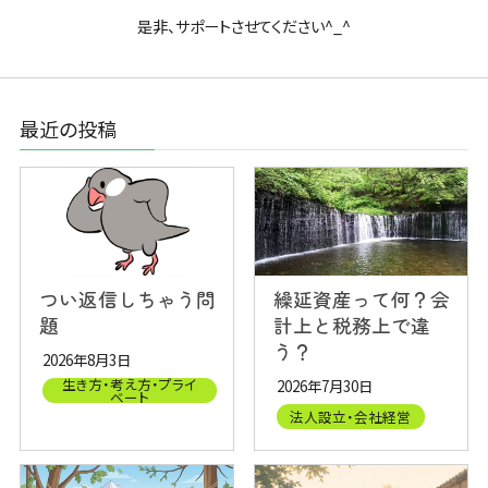
是非、サポートさせてください^_^
最近の投稿
つい返信しちゃう問
繰延資産って何？会
題
計上と税務上で違
う？
2026年8月3日
生き方・考え方・プライ
2026年7月30日
ベート
法人設立・会社経営